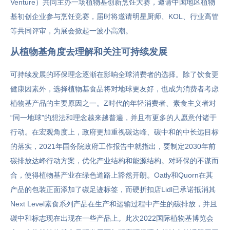
Venture）共同主办一场植物基创新烹饪大赛，邀请中国地区植物
基初创企业参与烹饪竞赛，届时将邀请明星厨师、KOL、行业高管
等共同评审，为展会掀起一波小高潮。
从植物基角度去理解和关注可持续发展
可持续发展的环保理念逐渐在影响全球消费者的选择。除了饮食更
健康因素外，选择植物基食品将对地球更友好，也成为消费者考虑
植物基产品的主要原因之一。Z时代的年轻消费者、素食主义者对
“同一地球”的想法和理念越来越普遍，并且有更多的人愿意付诸于
行动。在宏观角度上，政府更加重视碳达峰、碳中和的中长远目标
的落实，2021年国务院政府工作报告中就指出，要制定2030年前
碳排放达峰行动方案，优化产业结构和能源结构。对环保的不谋而
合，使得植物基产业在绿色道路上豁然开朗。Oatly和Quorn在其
产品的包装正面添加了碳足迹标签，而硬折扣店Lidl已承诺抵消其
Next Level素食系列产品在生产和运输过程中产生的碳排放，并且
碳中和标志现在出现在一些产品上。此次2022国际植物基博览会