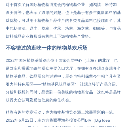
对于首次了解国际植物基博览会的植物基企业，如鸿禧、米特加、
澳美健等，也表示了浓厚的兴趣。也正是基于有多年健康原料的基
础优势，可以用于植物基产品生产的各类食品原料也接踵而至，其
中包括健源、鼎丰、华稼、优承、塔林、海之林、御馨等，与食品
饮料成品企业将形成有机的上下游植物基产业链。
不容错过的逛吃一体的植物基欢乐场
2022年国际植物基博览会位于国家会展中心（上海）的北厅，也
是驾车和搭乘地铁的观众主要入口大厅，在拥有众多观众参观各个
植物基食品、饮品展台的过程中，展会也特别保留今年相当具有吸
引力的特色展区——“植物基风味品鉴区”，让观众聆听产品介绍、
分析和畅想的同时，品尝到一份美味的植物基食品，这也将是品牌
获得大众认可及反馈信息的绝佳机会。
精彩有趣的竞赛活动，也为植物基博览会添上浓墨重彩的一笔。
2022年6月22日，主办方将联手海外投资公司BIV（Big Idea