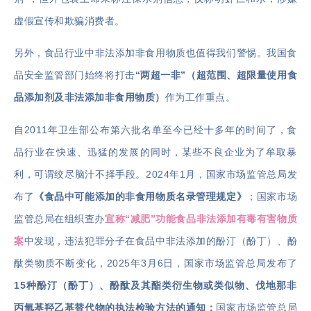
虚假宣传和欺骗消费者。
另外，食品行业中非法添加非食用物质也值得我们警惕。我国食
品安全监管部门始终将打击
“两超一非”（超范围、超限量使用食
品添加剂及非法添加非食用物质）
作为工作重点。
自2011年卫生部公布第六批名单至今已经十多年的时间了，食
品行业在快速、迅猛的发展的同时，某些不良企业为了牟取暴
利，可谓绞尽脑汁不择手段。2024年1月，国家市场监管总局发
布了
《食品中可能添加的非食用物质名录管理规定》
；国家市场
监管总局在组织查办
宣称“减肥”功能食品非法添加有毒有害物质
案
中发现，违法犯罪分子在食品中非法添加的酚汀（酚丁）、酚
酞类物质不断变化，2025年3月6日，国家市场监管总局发布了
15种酚汀（酚丁）、酚酞及其酯类衍生物或类似物、伐地那非
丙氧基羟乙基替代物的执法检验方法的通知；
国家市场监管总局