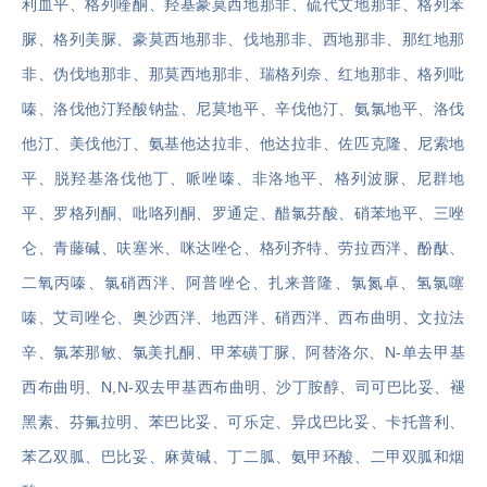
利血平、格列喹酮、羟基豪莫西地那非、硫代艾地那非、格列苯
脲、格列美脲、豪莫西地那非、伐地那非、西地那非、那红地那
非、伪伐地那非、那莫西地那非、瑞格列奈、红地那非、格列吡
嗪、洛伐他汀羟酸钠盐、尼莫地平、辛伐他汀、氨氯地平、洛伐
他汀、美伐他汀、氨基他达拉非、他达拉非、佐匹克隆、尼索地
平、脱羟基洛伐他丁、哌唑嗪、非洛地平、格列波脲、尼群地
平、罗格列酮、吡咯列酮、罗通定、醋氯芬酸、硝苯地平、三唑
仑、青藤碱、呋塞米、咪达唑仑、格列齐特、劳拉西泮、酚酞、
二氧丙嗪、氯硝西泮、阿普唑仑、扎来普隆、氯氮卓、氢氯噻
嗪、艾司唑仑、奥沙西泮、地西泮、硝西泮、西布曲明、文拉法
辛、氯苯那敏、氯美扎酮、甲苯磺丁脲、阿替洛尔、N-单去甲基
西布曲明、N,N-双去甲基西布曲明、沙丁胺醇、司可巴比妥、褪
黑素、芬氟拉明、苯巴比妥、可乐定、异戊巴比妥、卡托普利、
苯乙双胍、巴比妥、麻黄碱、丁二胍、氨甲环酸、二甲双胍和烟