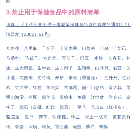
酸
3.
禁止用于保健食品中的原料清单
法规：《卫生部关于进一步规范保健食品原料管理的通知》(卫
法监发［2002］51号)
八角莲、八里麻、千金子、土青木香、山莨菪、川乌、广防己、
马桑叶、马钱子、六角莲、天仙子、巴豆、水银、长春花、甘
遂、生天南星、生半夏、生白附子、生狼毒、白降丹、石蒜、关
木通、农吉痢、夹竹桃、朱砂、米壳（罂粟壳）、红升丹、红豆
杉、红茴香、红粉、羊角拗、羊踯躅、丽江山慈姑、京大戟、昆
明山海棠、河豚、闹羊花、青娘虫、鱼藤、洋地黄、洋金花、牵
牛子、砒石（白砒、红砒、砒霜）、草乌、香加皮（杠柳皮）、
骆驼蓬、鬼臼、莽草、铁棒槌、铃兰、雪上一枝蒿、黄花夹竹
桃、斑蝥、硫磺、雄黄、雷公藤、颠茄、藜芦、蟾酥