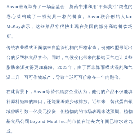
Savor最近举办了一场品鉴会，蘑菇牛排和用“甲烷黄油”炖煮的
卷心菜构成了一顿别具一格的餐食。Savor联合创始人Ian
McKay表示，这些菜品将很快出现在美国的部分高端餐饮场
所。
传统农业模式正面临来自监管机构的严格审查，例如欧盟最近出
台的反毁林食品禁令。同时，气候变化带来的极端天气也让某些
脂肪来源变得更加稀缺。2023年，由于西非降雨模式混乱和气
温上升，可可作物减产，导致全球可可价格在一年内翻倍。
在此背景下，Savor等替代脂肪企业认为，他们的产品不仅能填
补原料短缺的缺口，还能显著减少碳排放。近年来，替代蛋白领
域曾吸引数十亿美元投资，但植物肉的市场表现未达预期。
植物
基食品
公司Beyond Meat Inc.的市值在过去六年间已缩水逾九
成。