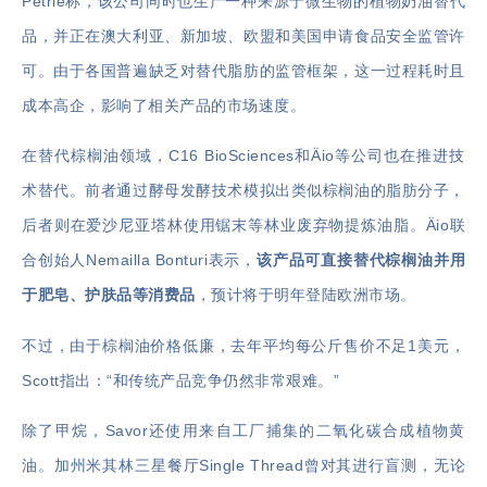
Petrie称，该公司同时也生产一种来源于微生物的植物奶油替代
品，并正在澳大利亚、新加坡、欧盟和美国申请食品安全监管许
可。由于各国普遍缺乏对替代脂肪的监管框架，这一过程耗时且
成本高企，影响了相关产品的市场速度。
在替代棕榈油领域，C16 BioSciences和Äio等公司也在推进技
术替代。前者通过酵母发酵技术模拟出类似棕榈油的脂肪分子，
后者则在爱沙尼亚塔林使用锯末等林业废弃物提炼油脂。Äio联
合创始人Nemailla Bonturi表示，
该产品可直接替代棕榈油并用
于肥皂、护肤品等消费品
，预计将于明年登陆欧洲市场。
不过，由于棕榈油价格低廉，去年平均每公斤售价不足1美元，
Scott指出：“和传统产品竞争仍然非常艰难。”
除了甲烷，Savor还使用来自工厂捕集的二氧化碳合成植物黄
油。加州米其林三星餐厅Single Thread曾对其进行盲测，无论