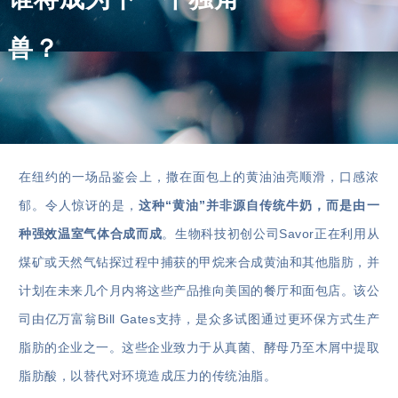
兽？
在纽约的一场品鉴会上，撒在面包上的黄油油亮顺滑，口感浓
郁。令人惊讶的是，
这种“黄油”并非源自传统牛奶，而是由一
种强效温室气体合成而成
。生物科技初创公司Savor正在利用从
煤矿或天然气钻探过程中捕获的甲烷来合成黄油和其他脂肪，并
计划在未来几个月内将这些产品推向美国的餐厅和面包店。该公
司由亿万富翁Bill Gates支持，是众多试图通过更环保方式生产
脂肪的企业之一。这些企业致力于从真菌、酵母乃至木屑中提取
脂肪酸，以替代对环境造成压力的传统油脂。