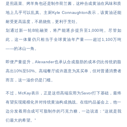
是煎蔬菜、烤羊角包还是制作荷兰酱，这种合成黄油在风味和质
地上几乎可以乱真。主厨Kyle Connaughton表示，该黄油还能
耐受更高温度，不易烧焦，更利于烹饪。
划通过新一轮B轮融资，将产能逐步提升至1,000吨。尽管如
此，这一体量仍只相当于全球黄油年产量——超过1,100万吨
——的冰山一角。
即便产量提升，Alexander也承认合成脂肪的成本仍比传统奶脂
高出10%至50%。高端餐厅或许愿意为其买单，但对普通消费者
而言，这一溢价仍是门槛。
不过，McKay表示，正是这些高端应用为Savor打下基础，最终
有望实现规模化并对传统黄油构成挑战。在纽约品鉴会上，他一
边分发着用合成可可脂制作的巧克力糖，一边说道：“这就是我
们最大的希望。”