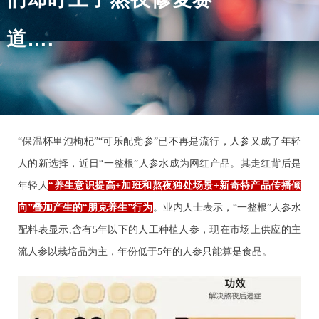
道….
“保温杯里泡枸杞”“可乐配党参”已不再是流行，人参又成了年轻
人的新选择，近日“一整根”人参水成为网红产品。其走红背后是
年轻人
“养生意识提高+加班和熬夜独处场景+新奇特产品传播倾
向”叠加产生的“朋克养生
”行为
。业内人士表示，“一整根”人参水
配料表显示,含有5年以下的人工种植人参，现在市场上供应的主
流人参以栽培品为主，年份低于5年的人参只能算是食品。