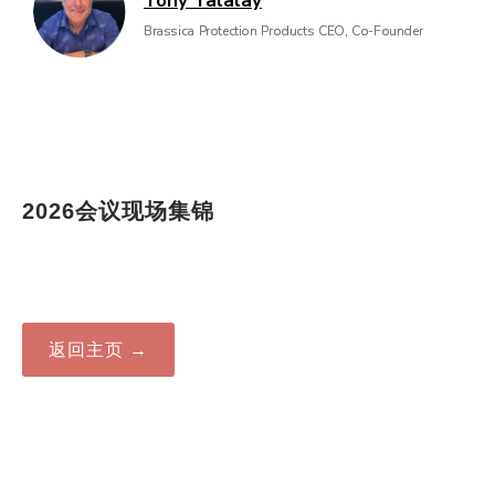
Tony Talalay
Brassica Protection Products CEO, Co-Founder
2026会议现场集锦
返回主页 →