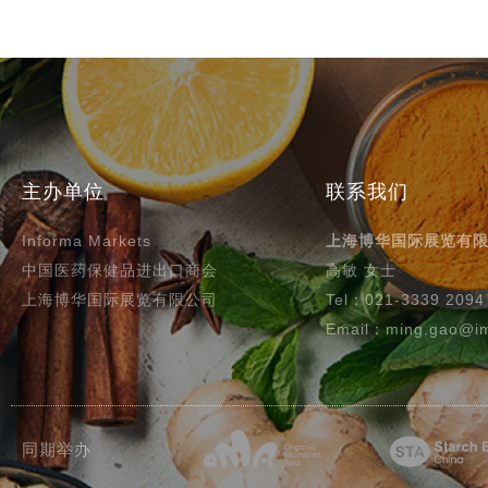
主办单位
联系我们
Informa Markets
上海博华国际展览有
中国医药保健品进出口商会
高敏 女士
上海博华国际展览有限公司
Tel：021-3339 2094
Email：ming.gao@im
同期举办