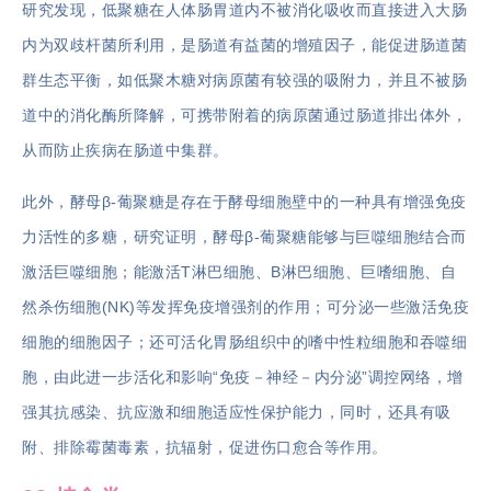
研究发现，低聚糖在人体肠胃道内不被消化吸收而直接进入大肠
内为双歧杆菌所利用，是肠道有益菌的增殖因子，能促进肠道菌
群生态平衡，如低聚木糖对病原菌有较强的吸附力，并且不被肠
道中的消化酶所降解，可携带附着的病原菌通过肠道排出体外，
从而防止疾病在肠道中集群。
此外，酵母β-葡聚糖是存在于酵母细胞壁中的一种具有增强免疫
力活性的多糖，研究证明，酵母β-葡聚糖能够与巨噬细胞结合而
激活巨噬细胞；能激活T淋巴细胞、B淋巴细胞、巨嗜细胞、自
然杀伤细胞(NK)等发挥免疫增强剂的作用；可分泌一些激活免疫
细胞的细胞因子；还可活化胃肠组织中的嗜中性粒细胞和吞噬细
胞，由此进一步活化和影响“免疫－神经－内分泌”调控网络，增
强其抗感染、抗应激和细胞适应性保护能力，同时，还具有吸
附、排除霉菌毒素，抗辐射，促进伤口愈合等作用。