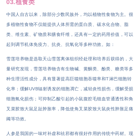
03.植食类
中国人自古以来，除部分少数民族外，均以植物性食物为主。很
多植物性食物不仅能提供人体所需的蛋白质、碳水化合物、脂
类、维生素、矿物质和膳食纤维，还具有一定的药用价值，可以
起到调节机体免疫力、抗炎、抗氧化等多种功效。如：
雪莲培养物是选取天山雪莲离体组织经处理和培养后获得的，大
量研究发现，雪莲培养物含有生物碱、黄酮类、酚类、糖类等多
种生理活性成分，具有显著提高巨噬细胞吞噬率和T淋巴细胞转
化率；缓解UVB辐射诱发的细胞凋亡，减轻炎性损伤，缓解受损
细胞氧化损伤；可抑制乙酸引起的小鼠腹腔毛细血管通透性和角
叉菜胶致大鼠足趾肿胀率，降低使角叉菜胶致大鼠炎性肿胀足痛
阈等功效。
人参是我国的一味对补虚和祛邪都有很好作用的传统中药材。现