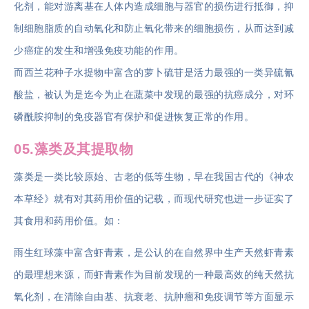
化剂，能对游离基在人体内造成细胞与器官的损伤进行抵御，抑
制细胞脂质的自动氧化和防止氧化带来的细胞损伤，从而达到减
少癌症的发生和增强免疫功能的作用。
而西兰花种子水提物中富含的萝卜硫苷是活力最强的一类异硫氰
酸盐，被认为是迄今为止在蔬菜中发现的最强的抗癌成分，对环
磷酰胺抑制的免疫器官有保护和促进恢复正常的作用。
05.藻类及其提取物
藻类是一类比较原始、古老的低等生物，早在我国古代的《神农
本草经》就有对其药用价值的记载，而现代研究也进一步证实了
其食用和药用价值。如：
雨生红球藻中富含虾青素，是公认的在自然界中生产天然虾青素
的最理想来源，而虾青素作为目前发现的一种最高效的纯天然抗
氧化剂，在清除自由基、抗衰老、抗肿瘤和免疫调节等方面显示