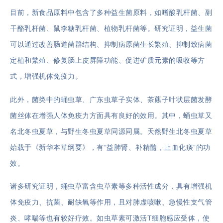
目前，新食品原料中包含了多种益生菌原料，如嗜酸乳杆菌、副
干酪乳杆菌、鼠李糖乳杆菌、植物乳杆菌等。研究证明，益生菌
可以通过改善肠道菌群结构、抑制病原菌生长繁殖、抑制致病菌
定植和繁殖、修复肠上皮屏障功能、促进矿质元素的吸收等方
式，增强机体免疫力。
此外，菌类中的蛹虫草、广东虫草子实体、茶藨子叶状层菌发酵
菌丝体在增强人体免疫力方面具有良好的效用。其中，蛹虫草又
名北冬虫夏草，与野生冬虫夏草同源同属。天然野生北冬虫夏草
始载于《新华本草纲要》，有“益肺肾、补精髓，止血化痰”的功
效。
诸多研究证明，蛹虫草富含虫草素等多种活性成分，具有增强机
体免疫力、抗菌、耐缺氧等作用，且对肺虚咳嗽、急慢性支气管
炎、哮喘等也有较好疗效。如虫草素可激活T细胞感应受体，使