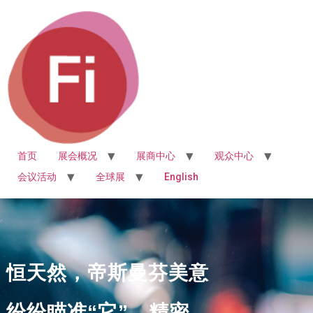
首页
展会概况
展商中心
观众中心
会议活动
全球展
English
恒天然，帝斯曼芬美意
纷纷瞄准“它”，精密