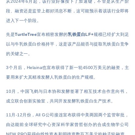
从2024年6月起，该行业好像按下了加速键，不管是从生产阶
段、融资还是监管上都好消息不断，这可能预示着该该行业即将
进入下一个阶段。
先是
TurtleTree
宣布精密发酵的
乳铁蛋白LF+
规模已经扩大到足
以与牛乳铁蛋白价格持平，这是该产品能否与提取乳铁蛋白竞争
的关键之一。
3个月后，Helaina也宣布获得了新一轮4500万美元的融资，主
要用来扩大其精准发酵人乳铁蛋白的生产规模。
10月，中国飞鹤与日本协和发酵签署了相互技术合作意向书，
成立联合创新实验室，共同开发发酵乳铁蛋白生产技术。
11月-12月份，All G公司接连宣布获得中美两国两个监管审批，
由达能前全球研究中心资深科学家曾哲创办的合成生物学公司
NEW PRO获得由线性资本和明德资数百万美元的种子轮融资，