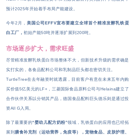
预计2025年开始着手布局产能建设。
今年
2
月，
美国公司EFFV宣布要建立全球首个精准发酵乳铁蛋
白工厂，
初始产能50吨并逐渐扩展到200吨。
市场逐步扩大，需求旺盛
尽管精准发酵乳铁蛋白市场整体不大，但新技术升级的需求确是
实打实的，各食品配料公司和乳制品巨头都在密切关注。
TurtleTree在去年融资时就透露，目前客户有意在未来五年内购
买价值5亿美元的LF+，三菱国际食品原料公司与Helaina建立了
合作伙伴关系以分销其产品，德国食品配料巨头德乐则是通过投
资All G入局。
除了最重要的
“婴幼儿配方奶粉”
领域，乳铁蛋白的应用也已经拓
展到
膳食补充剂（运动营养，免疫等），宠物食品、皮肤护理、