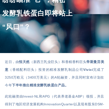
发酵乳铁蛋白即将站上
“风口”？
近日，由
恒天然
（新西兰乳业巨头）和香精香料巨头
帝斯曼芬美
意
（香精配料巨头）投资的精准
发酵乳制品
公司
Vivici
完成了
3250万欧元（3400万美元）的A轮融资，并且同时宣布计划在
今年
下半年推出精准发酵乳铁蛋白产品。
此轮融资由Invest-NL和APG（代表养老基金ABP）领投，并且
得到了地区经济发展机构
InnovationQuarter
以及现有股东DSM-