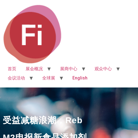
首页
展会概况
展商中心
观众中心
会议活动
全球展
English
受益减糖浪潮，Reb
M2申报新食品添加剂