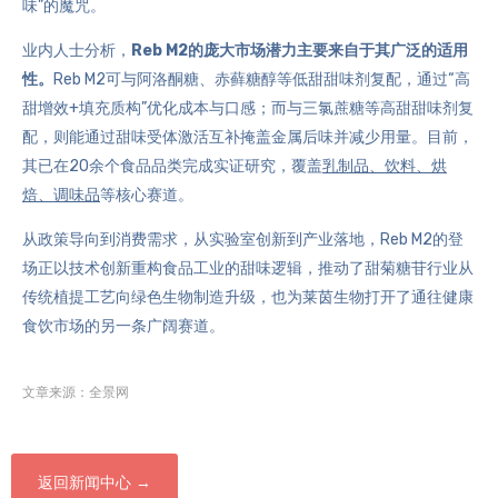
味”的魔咒。
业内人士分析，
Reb M2的庞大市场潜力主要来自于其广泛的适用
性。
Reb M2可与阿洛酮糖、
赤藓糖醇
等低甜甜味剂复配，通过“高
甜增效+填充质构”优化成本与口感；而与三氯蔗糖等高甜甜味剂复
配，则能通过甜味受体激活互补掩盖金属后味并减少用量。目前，
其已在20余个食品品类完成实证研究，覆盖
乳制品、饮料、烘
焙、调味品
等核心赛道。
从政策导向到消费需求，从实验室创新到产业落地，Reb M2的登
场正以技术创新重构食品工业的甜味逻辑，推动了甜菊糖苷行业从
传统植提工艺向绿色生物制造升级，也为
莱茵生物
打开了通往健康
食饮市场的另一条广阔赛道。
文章来源：全景网
返回新闻中心 →