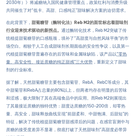
2030年）》将减糖纳入国民健康管理重点，政策红利与消费升级
共同催生了对“低卡、高甜、口感纯正”甜味解决方案的迫切需求。
在此背景下，
甜菊糖苷（酶转化法）Reb M2的面世标志着甜味剂
行业迎来技术驱动的新拐点。
通过酶转化技术，Reb M2突破了传
统植提甜菊糖苷的口感瓶颈，填补了“高甜度与自然风味平衡”的市
场空白。相较于人工合成甜味剂长期面临的安全性争议，以及第一
代植提甜菊糖苷普遍存在的后苦味和金属味缺陷，该产品以
“零热
量、高安全性、接近蔗糖的纯正甜感”三大优势
，重新定义了甜味
剂的行业标准。
据了解，天然甜菊糖苷主要包含
甜菊苷
、RebA、RebC等成分，其
中甜菊苷和RebA占总量的80%以上，但两者均存在明显的后苦味
和涩感，极大限制了其在高端食品中的应用。而Reb M2则展现出
了其最接近蔗糖的独特优势：甜度达蔗糖的150-200倍，却零热
量、高安全，甜味释放曲线呈现“前甜柔和、中甜饱满、后甜短”的
特征，解决了传统植提甜菊糖苷甜感滞后的问题，在感官盲测中与
蔗糖的接受度差异不显著，彻底打破了天然甜味剂“高甜度必带异