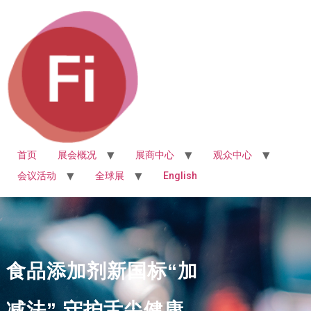
首页
展会概况
展商中心
观众中心
会议活动
全球展
English
食品添加剂新国标“加
减法” 守护舌尖健康