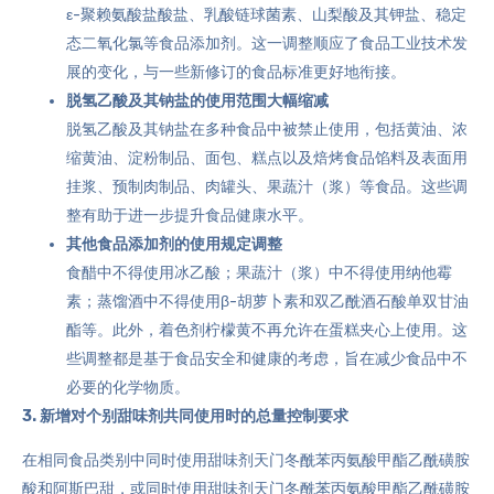
ε-聚赖氨酸盐酸盐
、乳酸链球菌素、山梨酸及其钾盐、稳定
态二氧化氯等食品添加剂。这一调整顺应了食品工业技术发
展的变化，与一些新修订的食品标准更好地衔接。
脱氢乙酸及其钠盐的使用范围大幅缩减
脱氢乙酸及其钠盐在多种食品中被禁止使用，包括黄油、浓
缩黄油、淀粉制品、面包、糕点以及焙烤食品馅料及表面用
挂浆、预制肉制品、肉罐头、果蔬汁（浆）等食品。这些调
整有助于进一步提升食品健康水平。
其他食品添加剂的使用规定调整
食醋中不得使用冰乙酸；果蔬汁（浆）中不得使用纳他霉
素；蒸馏酒中不得使用β-胡萝卜素和
双乙酰酒石酸单双甘油
酯
等。此外，着色剂柠檬黄不再允许在蛋糕夹心上使用。这
些调整都是基于食品安全和健康的考虑，旨在减少食品中不
必要的化学物质。
3.
新增对个别甜味剂共同使用时的总量控制要求
在相同食品类别中同时使用甜味剂
天门冬酰苯丙氨酸甲酯乙酰磺胺
酸
和阿斯巴甜，或同时使用甜味剂天门冬酰苯丙氨酸甲酯乙酰磺胺