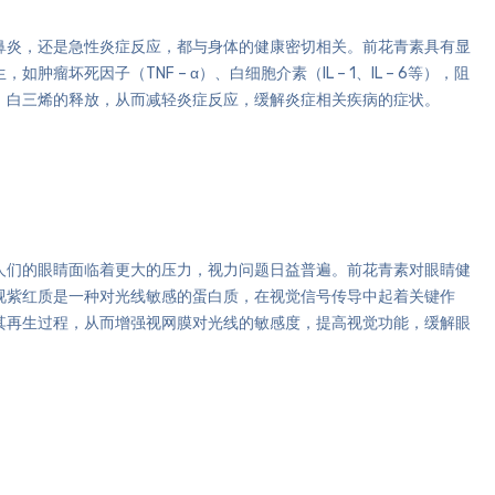
鼻炎，还是急性炎症反应，都与身体的健康密切相关。前花青素具有显
死因子（TNF – α）、白细胞介素（IL – 1、IL – 6等），阻
、白三烯的释放，从而减轻炎症反应，缓解炎症相关疾病的症状。
人们的眼睛面临着更大的压力，视力问题日益普遍。前花青素对眼睛健
视紫红质是一种对光线敏感的蛋白质，在视觉信号传导中起着关键作
其再生过程，从而增强视网膜对光线的敏感度，提高视觉功能，缓解眼