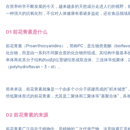
在营养科学不断发展的今天，越来越多的天然成分走进人们的视野，
一种强大的抗氧化剂，不仅对人体健康有着诸多益处，还在食品领域
01 前花青素是什么
前花青素（Proanthocyanidins），简称PC，是
生物类黄酮
（biofl
化合物，而是由一系列不同聚合度的化合物所组成。其结构中最基本的两种单体
单体再依其分子结构的α或β位置键结形成双连体、三连体等
低聚体
，
（polyhydroflavan – 3 – ol）。
简单来说，前花青素就像是一个由多个小分子搭建而成的“积木城堡”
些低聚体形式的前花青素，尤其是二聚体和三聚体等“寡聚合体”，具
02 前花青素的来源
前花青素广泛存在于植物中，是植物的二次代谢产物，这意味着它是