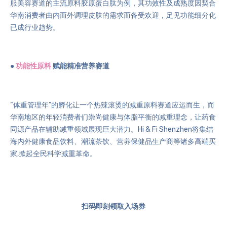
服美容赛道的主流原料
胶原蛋白肽
为例，其功效性及成熟度因契合
华南消费者由内而外调理皮肤的需求而备受欢迎，足见功能细分化
已成行业趋势。
●
功能性原料
赋能精准营养赛道
“体重管理年”的孵化让一个热辣滚烫的减重原料赛道应运而生，而
华南地区的年轻消费者们崇尚健康与体脂平衡的减重理念，让药食
同源产品在辅助减重领域展现巨大潜力。Hi & Fi Shenzhen将集结
海内外健康食品饮料、潮流茶饮、营养保健品生产商等诸多高端买
家,掀起全民科学减重革命。
扫码即刻领取入场券