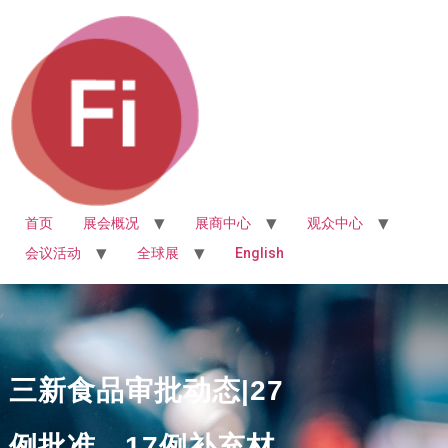
首页
展会概况
展商中心
观众中心
会议活动
全球展
English
三新食品审批动态|27
例批准，17例补充材