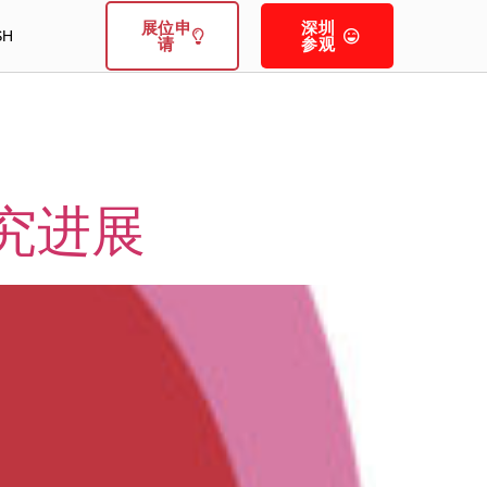
展位申
深圳
SH
请
参观
究进展