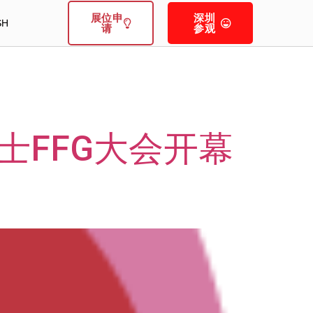
展位申
深圳
SH
请
参观
士FFG大会开幕