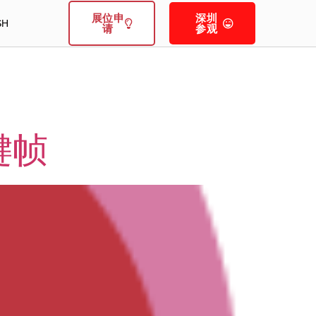
展位申
深圳
SH
请
参观
键帧