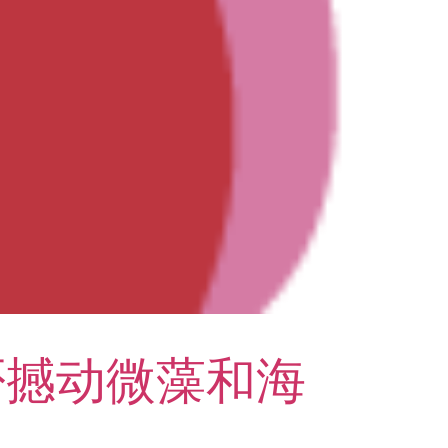
否撼动微藻和海