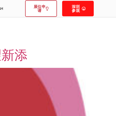
展位申
深圳
SH
请
参观
望新添