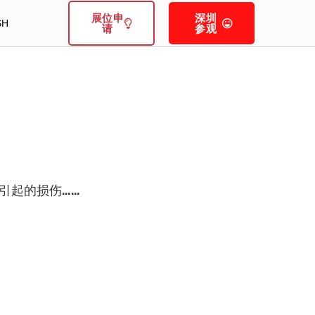
展位申
深圳
SH
请
参观
引起的损伤……