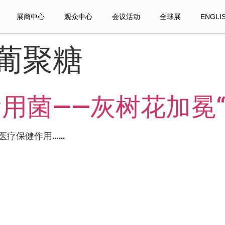
展商中心
观众中心
会议活动
全球展
ENGLI
-葡聚糖
用菌——灰树花加冕“
医疗保健作用……