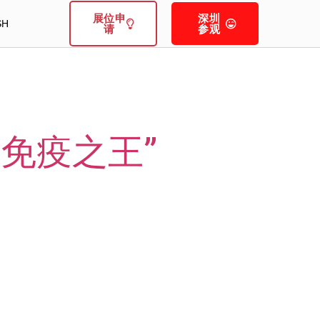
展位申
深圳
SH
请
参观
免疫之王”